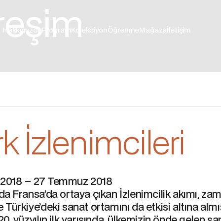
treşim
Hakkımızda
Program
Koleksiyon
Öğrenme
Mağaza
İletişim
k İzlenimcileri
 2018 – 27 Temmuz 2018
lda Fransa’da ortaya çıkan İzlenimcilik akımı, za
e Türkiye’deki sanat ortamını da etkisi altına almı
 20. yüzyılın ilk yarısında, ülkemizin önde gelen sa