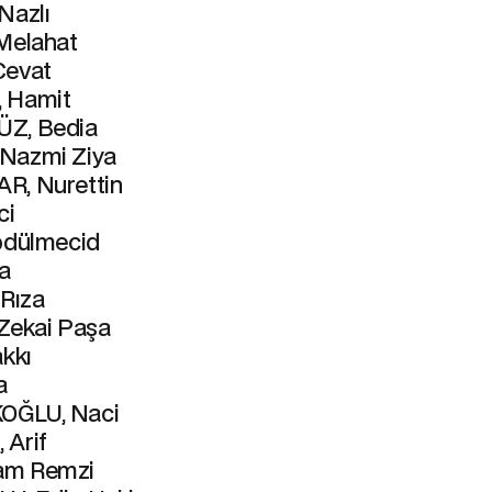
Nazlı
Melahat
Cevat
 Hamit
Z, Bedia
Nazmi Ziya
R, Nurettin
ci
bdülmecid
şa
 Rıza
Zekai Paşa
akkı
a
ĞLU, Naci
 Arif
am Remzi