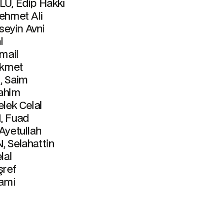
U, Edip Hakkı
ehmet Ali
seyin Avni
i
mail
ikmet
 Saim
rahim
lek Celal
 Fuad
yetullah
 Selahattin
lal
şref
ami