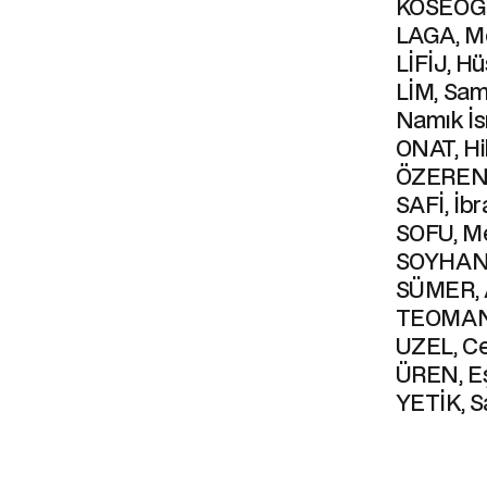
KÖSEOĞL
LAGA, M
LİFİJ, Hü
LİM, Sam
Namık İs
ONAT, H
ÖZEREN,
SAFİ, İb
SOFU, Me
SOYHAN,
SÜMER, A
TEOMAN,
UZEL, Ce
ÜREN, E
YETİK, S