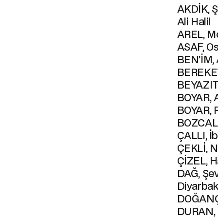
AKDİK, Ş
Ali Halil
AREL, M
ASAF, O
BEN’İM, 
BEREKET
BEYAZIT,
BOYAR, A
BOYAR, 
BOZCALI,
ÇALLI, İ
ÇEKLİ, 
ÇİZEL, H
DAĞ, Şev
Diyarbakı
DOĞANÇA
DURAN,