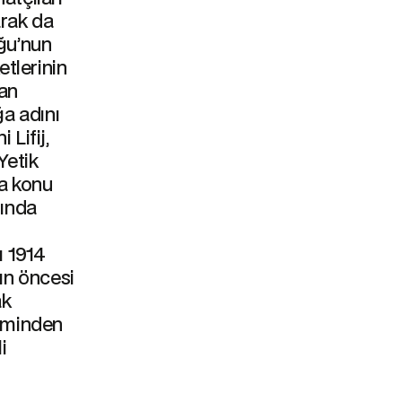
arak da
uğu’nun
tlerinin
lan
ğa adını
 Lifij,
Yetik
na konu
sında
nı 1914
ğın öncesi
ak
neminden
i