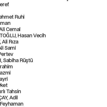
eref
ehmet Ruhi
sman
Ali Cemal
OĞLU, Hasan Vecih
 Ali Rıza
li Sami
Pertev
 Sabiha Rüştü
brahim
Nazmi
ayri
ket
rlı Tahsin
Y, Adil
 Feyhaman