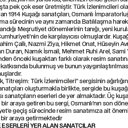
şta pek çok eser üretmiştir. Türk İzlenimcileri ol
lan 1914 Kuşağı sanatçıları, Osmanlı İmparatorl
ma sürecinin ve aynı zamanda Batılılaşma hareke
ndığı Meşrutiyet dönemlerinin tanığı, yeni kuru
umhuriyeti’nin de karşılayıcısı olmuşlardır. Kuşa
ahim Çallı, Nazmi Ziya, Hikmet Onat, Hüseyin Avni
 Duran, Namık İsmail, Mehmet Ruhi Arel, Sami 
nden önceki kuşaktan farklı olarak resim sanatı
ği katkısında bulunmuş ve bunun yaygınlaştırılma
uşlardır.
ık, Titreşim: Türk İzlenimcileri” sergisinin ağırlığı
natçıları oluşturmakla birlikte, sergide bu kuşa
ı sanatçıların eserleri de yer almaktadır. Üç kuş
ı bir araya getiren bu sergi, Osmanlı’nın son dö
et’e geçiş sürecinde resim sanatımıza ait öneml
 bir araya getirmektedir
 ESERLERİ YER ALAN SANATÇILAR