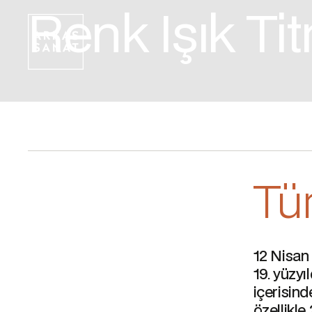
Renk Işık Ti
Tür
12 Nisan
19. yüzyı
içerisind
özellikle