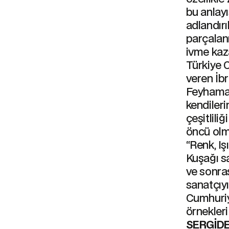
bu anlayı
adlandırı
parçalan
ivme kaza
Türkiye C
veren İbr
Feyhaman
kendileri
çeşitlili
öncü olm
“Renk, Iş
Kuşağı sa
ve sonras
sanatçıy
Cumhuriy
örnekleri
SERGİDE