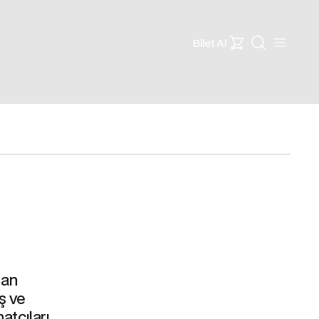
Bilet Al
man
ş ve
natçıları