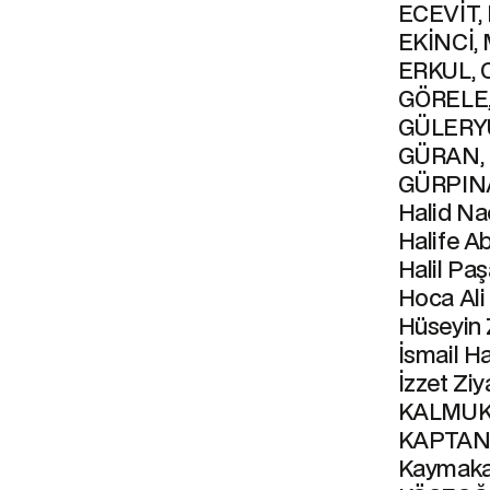
ECEVİT, 
EKİNCİ, 
ERKUL, 
GÖRELE,
GÜLERYÜ
GÜRAN, 
GÜRPINA
Halid Na
Halife A
Halil Pa
Hoca Ali
Hüseyin 
İsmail H
İzzet Ziy
KALMUKO
KAPTAN,
Kaymak