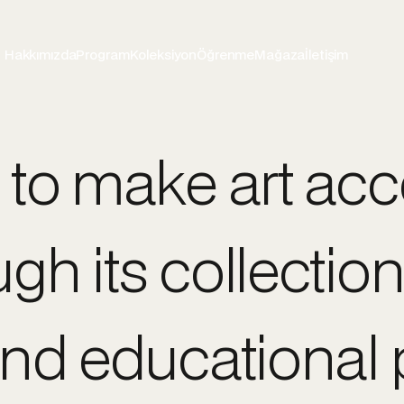
Hakkımızda
Program
Koleksiyon
Öğrenme
Mağaza
İletişim
 to make art acc
h its collection,
and educational