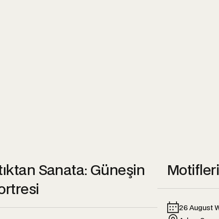
tıktan Sanata: Güneşin
Motifleri
ortresi
26 August W