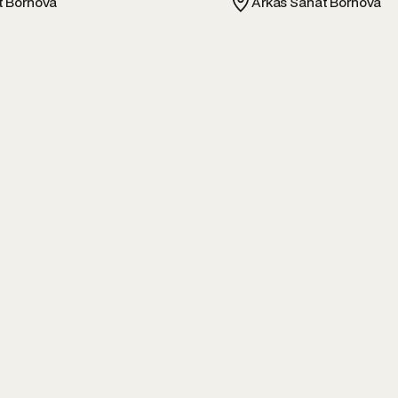
t Bornova
Arkas Sanat Bornova