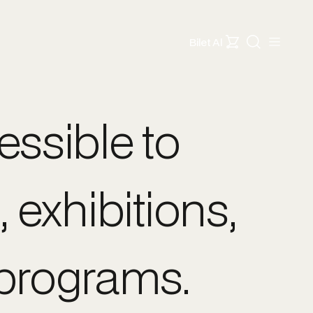
Bilet Al
essible to
 exhibitions,
 programs.