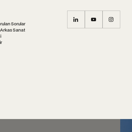
rulan Sorular
 Arkas Sanat
i
ir