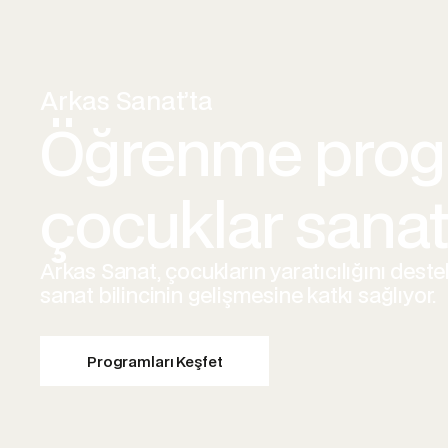
Arkas Sanat’ta
Öğrenme progr
çocuklar sanat
Arkas Sanat, çocukların yaratıcılığını des
sanat bilincinin gelişmesine katkı sağlıyor.
Programları Keşfet