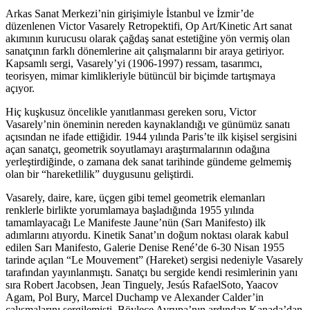
Arkas Sanat Merkezi’nin girişimiyle İstanbul ve İzmir’de
düzenlenen Victor Vasarely Retropektifi, Op Art/Kinetic Art sanat
akımının kurucusu olarak çağdaş sanat estetiğine yön vermiş olan
sanatçının farklı dönemlerine ait çalışmalarını bir araya getiriyor.
Kapsamlı sergi, Vasarely’yi (1906-1997) ressam, tasarımcı,
teorisyen, mimar kimlikleriyle bütüncül bir biçimde tartışmaya
açıyor.
Hiç kuşkusuz öncelikle yanıtlanması gereken soru, Victor
Vasarely’nin öneminin nereden kaynaklandığı ve günümüz sanatı
açısından ne ifade ettiğidir. 1944 yılında Paris’te ilk kişisel sergisini
açan sanatçı, geometrik soyutlamayı araştırmalarının odağına
yerleştirdiğinde, o zamana dek sanat tarihinde gündeme gelmemiş
olan bir “hareketlilik” duygusunu geliştirdi.
Vasarely, daire, kare, üçgen gibi temel geometrik elemanları
renklerle birlikte yorumlamaya başladığında 1955 yılında
tamamlayacağı Le Manifeste Jaune’nün (Sarı Manifesto) ilk
adımlarını atıyordu. Kinetik Sanat’ın doğum noktası olarak kabul
edilen Sarı Manifesto, Galerie Denise René’de 6-30 Nisan 1955
tarinde açılan “Le Mouvement” (Hareket) sergisi nedeniyle Vasarely
tarafından yayınlanmıştı. Sanatçı bu sergide kendi resimlerinin yanı
sıra Robert Jacobsen, Jean Tinguely, Jesús RafaelSoto, Yaacov
Agam, Pol Bury, Marcel Duchamp ve Alexander Calder’in
çalışmalarını sergilemişti. Böylece Avrupa’nın ardından Kanada’dan