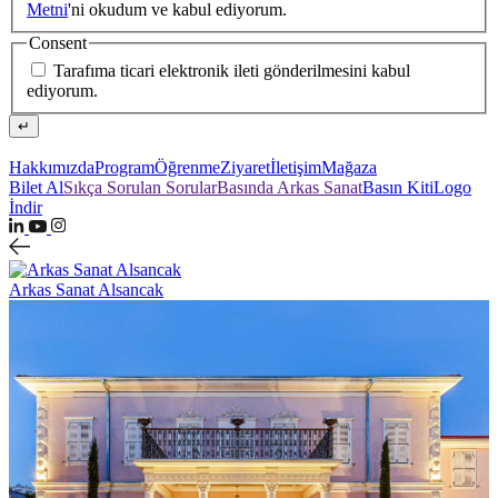
Metni
'ni okudum ve kabul ediyorum.
Consent
Tarafıma ticari elektronik ileti gönderilmesini kabul
ediyorum.
↵
Hakkımızda
Program
Öğrenme
Ziyaret
İletişim
Mağaza
Bilet Al
Sıkça Sorulan Sorular
Basında Arkas Sanat
Basın Kiti
Logo
İndir
Arkas Sanat Alsancak