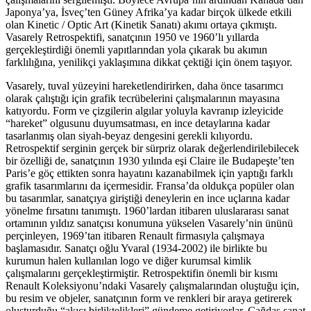
Japonya’ya, İsveç’ten Güney Afrika’ya kadar birçok ülkede etkili
olan Kinetic / Optic Art (Kinetik Sanatı) akımı ortaya çıkmıştı.
Vasarely Retrospektifi, sanatçının 1950 ve 1960’lı yıllarda
gerçekleştirdiği önemli yapıtlarından yola çıkarak bu akımın
farklılığına, yenilikçi yaklaşımına dikkat çektiği için önem taşıyor.
Vasarely, tuval yüzeyini hareketlendirirken, daha önce tasarımcı
olarak çalıştığı için grafik tecrübelerini çalışmalarının mayasına
katıyordu. Form ve çizgilerin algılar yoluyla kavranıp izleyicide
“hareket” olgusunu duyumsatması, en ince detaylarına kadar
tasarlanmış olan siyah-beyaz dengesini gerekli kılıyordu.
Retrospektif serginin gerçek bir sürpriz olarak değerlendirilebilecek
bir özelliği de, sanatçının 1930 yılında eşi Claire ile Budapeşte’ten
Paris’e göç ettikten sonra hayatını kazanabilmek için yaptığı farklı
grafik tasarımlarını da içermesidir. Fransa’da oldukça popüler olan
bu tasarımlar, sanatçıya giriştiği deneylerin en ince uçlarına kadar
yönelme fırsatını tanımıştı. 1960’lardan itibaren uluslararası sanat
ortamının yıldız sanatçısı konumuna yükselen Vasarely’nin ününü
perçinleyen, 1969’tan itibaren Renault firmasıyla çalışmaya
başlamasıdır. Sanatçı oğlu Yvaral (1934-2002) ile birlikte bu
kurumun halen kullanılan logo ve diğer kurumsal kimlik
çalışmalarını gerçekleştirmiştir. Retrospektifin önemli bir kısmı
Renault Koleksiyonu’ndaki Vasarely çalışmalarından oluştuğu için,
bu resim ve objeler, sanatçının form ve renkleri bir araya getirerek
oluşturduğu “akıcı birliktelikleri” gündeme getiriyorlar. Çağdaş sanat