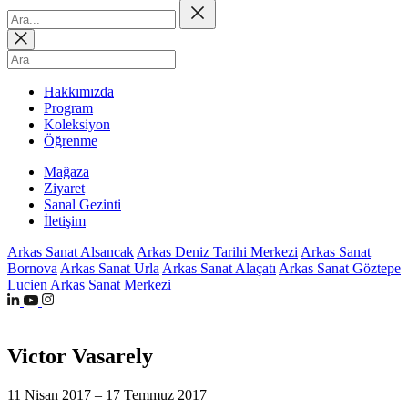
Hakkımızda
Program
Koleksiyon
Öğrenme
Mağaza
Ziyaret
Sanal Gezinti
İletişim
Arkas Sanat Alsancak
Arkas Deniz Tarihi Merkezi
Arkas Sanat
Bornova
Arkas Sanat Urla
Arkas Sanat Alaçatı
Arkas Sanat Göztepe
Lucien Arkas Sanat Merkezi
Victor Vasarely
11 Nisan 2017 – 17 Temmuz 2017