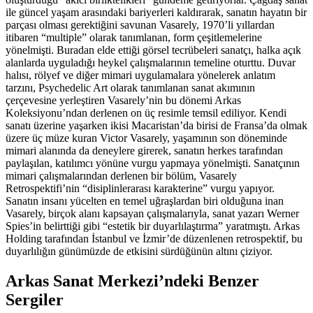
ile güncel yaşam arasındaki bariyerleri kaldırarak, sanatın hayatın bir
parçası olması gerektiğini savunan Vasarely, 1970’li yıllardan
itibaren “multiple” olarak tanımlanan, form çeşitlemelerine
yönelmişti. Buradan elde ettiği görsel tecrübeleri sanatçı, halka açık
alanlarda uyguladığı heykel çalışmalarının temeline oturttu. Duvar
halısı, rölyef ve diğer mimari uygulamalara yönelerek anlatım
tarzını, Psychedelic Art olarak tanımlanan sanat akımının
çerçevesine yerleştiren Vasarely’nin bu dönemi Arkas
Koleksiyonu’ndan derlenen on üç resimle temsil ediliyor. Kendi
sanatı üzerine yaşarken ikisi Macaristan’da birisi de Fransa’da olmak
üzere üç müze kuran Victor Vasarely, yaşamının son döneminde
mimari alanında da deneylere girerek, sanatın herkes tarafından
paylaşılan, katılımcı yönüne vurgu yapmaya yönelmişti. Sanatçının
mimari çalışmalarından derlenen bir bölüm, Vasarely
Retrospektifi’nin “disiplinlerarası karakterine” vurgu yapıyor.
Sanatın insanı yücelten en temel uğraşlardan biri olduğuna inan
Vasarely, birçok alanı kapsayan çalışmalarıyla, sanat yazarı Werner
Spies’in belirttiği gibi “estetik bir duyarlılaştırma” yaratmıştı. Arkas
Holding tarafından İstanbul ve İzmir’de düzenlenen retrospektif, bu
duyarlılığın günümüzde de etkisini sürdüğünün altını çiziyor.
Arkas Sanat Merkezi’ndeki Benzer
Sergiler