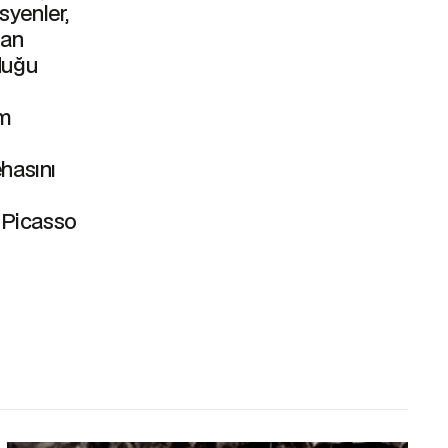
syenler,
şan
duğu
üm
hasını
-Picasso