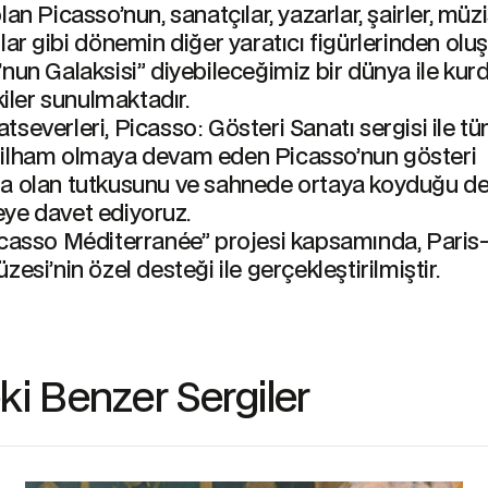
lan Picasso’nun, sanatçılar, yazarlar, şairler, müzi
lar gibi dönemin diğer yaratıcı figürlerinden olu
nun Galaksisi” diyebileceğimiz bir dünya ile kur
şkiler sunulmaktadır.
severleri, Picasso: Gösteri Sanatı sergisi ile t
ilham olmaya devam eden Picasso’nun gösteri
a olan tutkusunu ve sahnede ortaya koyduğu de
ye davet ediyoruz.
icasso Méditerranée” projesi kapsamında, Paris
zesi’nin özel desteği ile gerçekleştirilmiştir.
i Benzer Sergiler