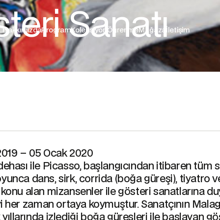
teri Sanatı
Hakkımızda
Program
Koleksiyon
Öğrenme
Mağaza
İletişim
 2019 – 05 Ocak 2020
dehası ile Picasso, başlangıcından itibaren tüm 
yunca dans, sirk, corrida (boğa güreşi), tiyatro v
 konu alan mizansenler ile gösteri sanatlarına 
iyi her zaman ortaya koymuştur. Sanatçının Mala
yıllarında izlediği boğa güreşleri ile başlayan gö