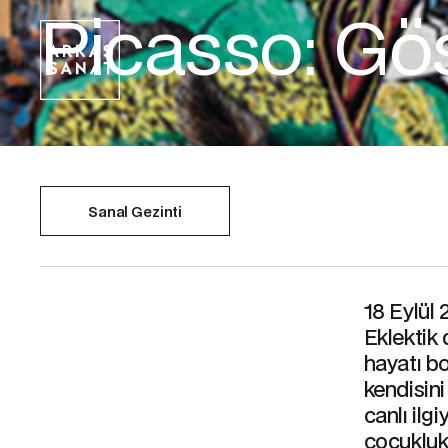
Picasso: Gös
Sanal Gezinti
18 Eylül
Eklektik 
hayatı bo
kendisini
canlı ilg
çocukluk 