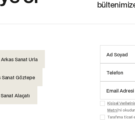
bültenimiz
Arkas Sanat Urla
s Sanat Göztepe
 Sanat Alaçatı
Kişisel Veriler
Metni
'ni okudu
Tarafıma ticari 