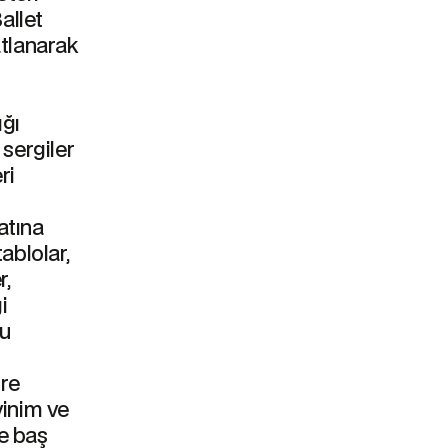
allet
atlanarak
ığı
sergiler
ri
atına
ablolar,
r,
i
bu
rre
vinim ve
e baş