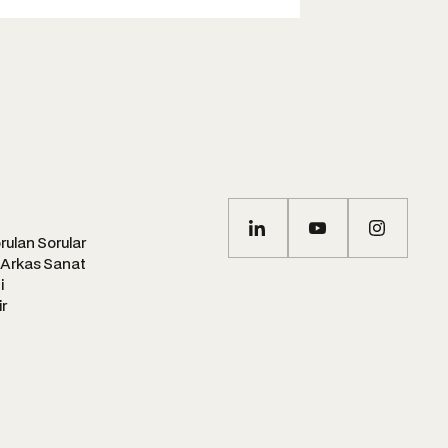
rulan Sorular
 Arkas Sanat
i
ir