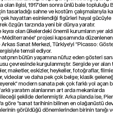
 olan ilgisi, 1917’den sonra ünlü bale topluluğu B
in tasarladığı sahne ve kostüm çalışmalarıyla k
rçek hayattan esinlendiği figürleri hayal gücüyle
erek özgün tarzında yeni bir dünya yaratır.
 kıyısı olan ülkelerdeki önemli kurumların yer ald
-Méditerranée” projesi kapsamında düzenlenen 
 Arkas Sanat Merkezi, Türkiye’yi “Picasso: Göste
ergisiyle temsil ediyor.
anatçının bütün yaşamına nüfuz eden gösteri san
usu çevresinde kurgulanmıştır. Sergide yer alan t
r, maketler, eskizler, heykeller, fotoğraflar, filmle
, videolar ve daha pek çok belge; klasik geleneğ
leyerek” modern sanata pek çok farklı yol açan 
arklı yaratım alanlarının art arda mekanlarda
ileceği şekilde derlenmiştir. Arka planda ise, Pie
a göre “sanat tarihinin bilinen en olağanüstü de
erinin görüldüğü dönemlerinden birinin tanığı v