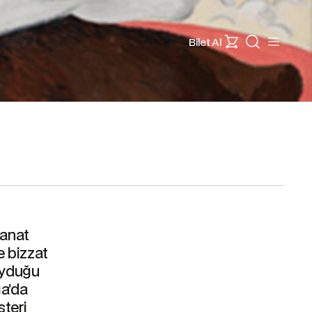
Bilet Al
sanat
e bizzat
duyduğu
ga’da
steri