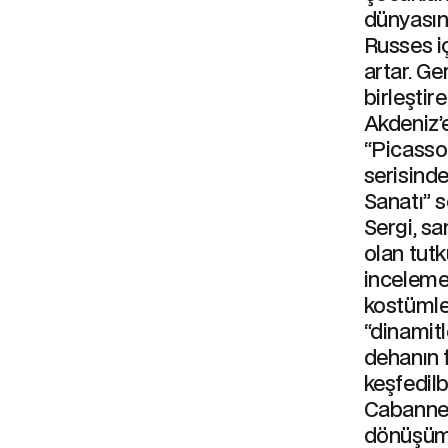
dünyasına
Russes iç
artar. Ge
birleştir
Akdeniz’e
“Picasso
serisinde
Sanatı” s
Sergi, s
olan tutk
incelemele
kostümler
“dinamit
dehanın f
keşfedilb
Cabanne’
dönüşüml