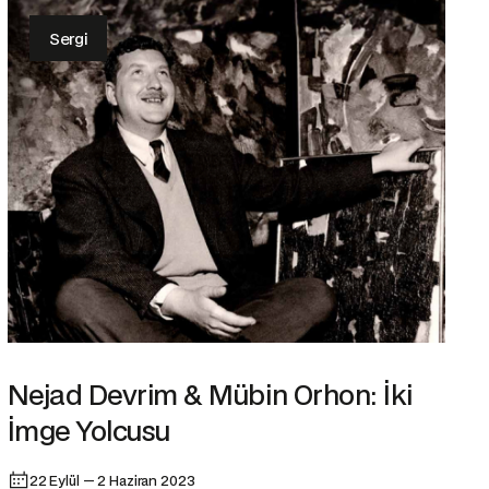
Sergi
Nejad Devrim & Mübin Orhon: İki
İmge Yolcusu
22 Eylül — 2 Haziran 2023