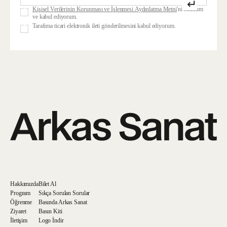
↵
Kişisel Verilerinin Korunması ve İşlenmesi Aydınlatma Metni
'ni okudum
ve kabul ediyorum.
Tarafıma ticari elektronik ileti gönderilmesini kabul ediyorum.
Hakkımızda
Bilet Al
Program
Sıkça Sorulan Sorular
Öğrenme
Basında Arkas Sanat
Ziyaret
Basın Kiti
İletişim
Logo İndir