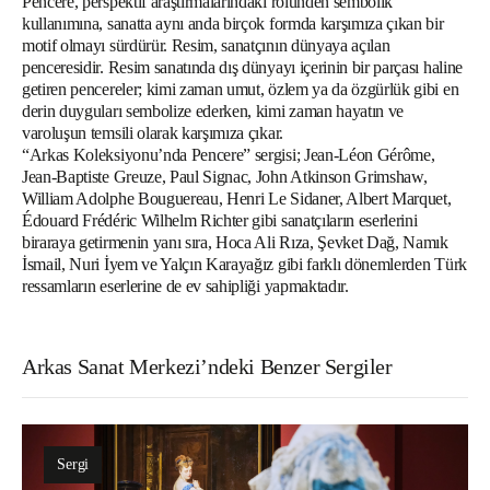
Pencere, perspektif araştırmalarındaki rolünden sembolik
kullanımına, sanatta aynı anda birçok formda karşımıza çıkan bir
motif olmayı sürdürür. Resim, sanatçının dünyaya açılan
penceresidir. Resim sanatında dış dünyayı içerinin bir parçası haline
getiren pencereler; kimi zaman umut, özlem ya da özgürlük gibi en
derin duyguları sembolize ederken, kimi zaman hayatın ve
varoluşun temsili olarak karşımıza çıkar.
“Arkas Koleksiyonu’nda Pencere” sergisi; Jean-Léon Gérôme,
Jean-Baptiste Greuze, Paul Signac, John Atkinson Grimshaw,
William Adolphe Bouguereau, Henri Le Sidaner, Albert Marquet,
Édouard Frédéric Wilhelm Richter gibi sanatçıların eserlerini
biraraya getirmenin yanı sıra, Hoca Ali Rıza, Şevket Dağ, Namık
İsmail, Nuri İyem ve Yalçın Karayağız gibi farklı dönemlerden Türk
ressamların eserlerine de ev sahipliği yapmaktadır.
Arkas Sanat Merkezi’ndeki Benzer Sergiler
Sergi