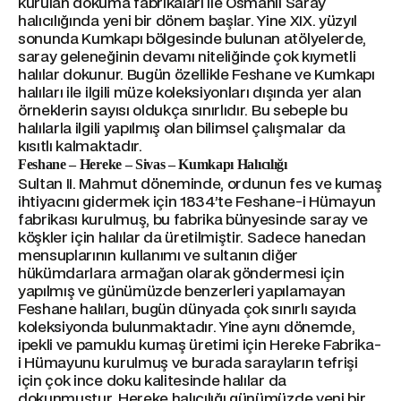
kurulan dokuma fabrikaları ile Osmanlı Saray
halıcılığında yeni bir dönem başlar. Yine XIX. yüzyıl
sonunda Kumkapı bölgesinde bulunan atölyelerde,
saray geleneğinin devamı niteliğinde çok kıymetli
halılar dokunur. Bugün özellikle Feshane ve Kumkapı
halıları ile ilgili müze koleksiyonları dışında yer alan
örneklerin sayısı oldukça sınırlıdır. Bu sebeple bu
halılarla ilgili yapılmış olan bilimsel çalışmalar da
kısıtlı kalmaktadır.
Feshane – Hereke – Sivas – Kumkapı Halıcılığı
Sultan II. Mahmut döneminde, ordunun fes ve kumaş
ihtiyacını gidermek için 1834’te Feshane-i Hümayun
fabrikası kurulmuş, bu fabrika bünyesinde saray ve
köşkler için halılar da üretilmiştir. Sadece hanedan
mensuplarının kullanımı ve sultanın diğer
hükümdarlara armağan olarak göndermesi için
yapılmış ve günümüzde benzerleri yapılamayan
Feshane halıları, bugün dünyada çok sınırlı sayıda
koleksiyonda bulunmaktadır. Yine aynı dönemde,
ipekli ve pamuklu kumaş üretimi için Hereke Fabrika-
i Hümayunu kurulmuş ve burada sarayların tefrişi
için çok ince doku kalitesinde halılar da
dokunmuştur. Hereke halıcılığı günümüzde yeni bir