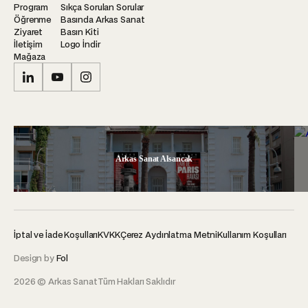
Program
Sıkça Sorulan Sorular
Öğrenme
Basında Arkas Sanat
Ziyaret
Basın Kiti
İletişim
Logo İndir
Mağaza
Arkas Sanat Alsancak
İptal ve İade Koşulları
KVKK
Çerez Aydınlatma Metni
Kullanım Koşulları
Design by
Fol
2026 © Arkas Sanat
Tüm Hakları Saklıdır