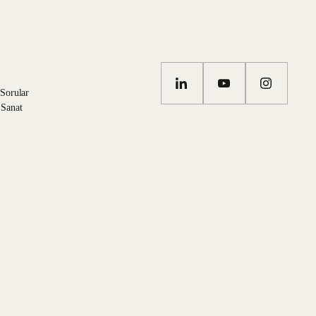
 Sorular
 Sanat