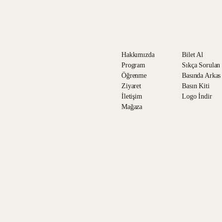
Hakkımızda
Bilet Al
Program
Sıkça Sorulan
Öğrenme
Basında Arkas
Ziyaret
Basın Kiti
İletişim
Logo İndir
Mağaza