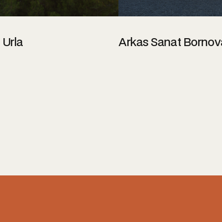
er
Hakkında
Etkinlikler
 Urla
Arkas Sanat Bornov