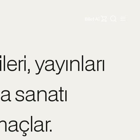
Lucien Arkas Sanat Merkezi
Pazar ve Pazartesi hariç her gün
Bilet Al
10:00 - 18:00
Arkas Sanat Alaçatı
Pazartesi hariç her gün
11:00 - 19:00
Arkas Deniz Tarihi Merkezi
ri, yayınları
Pazar ve Pazartesi hariç her gün
10:00 - 18:00
Arkas Sanat Urla
Perşembe, Cuma, Cumartesi ve
Pazar
la sanatı
10:00 - 18:00
Arkas Sanat Bornova
Pazar ve Pazartesi hariç her gün
10:00 - 18:00
Arkas Sanat Göztepe
maçlar.
Pazar ve Pazartesi hariç her gün
10:00 - 18:00
Arkas Sanat Alsancak
Pazartesi hariç her gün