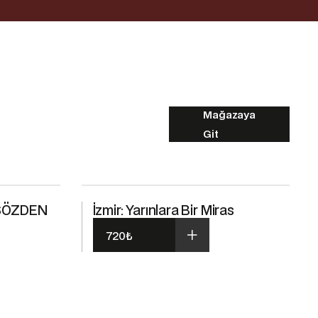
Mağazaya
Git
 SÖZDEN
İzmir: Yarınlara Bir Miras
720
₺