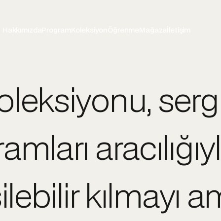
Hakkımızda
Program
Koleksiyon
Öğrenme
Mağaza
İletişim
leksiyonu, sergile
amları aracılığıy
ilebilir kılmayı a